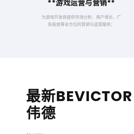
**游戏运营与营销**
为游戏开发商提供市场分析、用户增长、广
告投放等全方位的营销与运营服务；
最新BEVICTOR
伟德