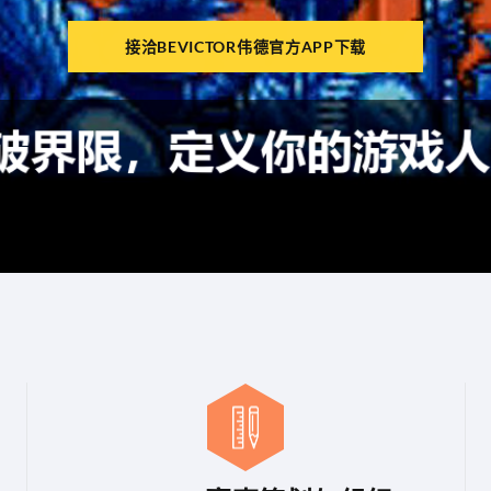
接洽BEVICTOR伟德官方APP下载