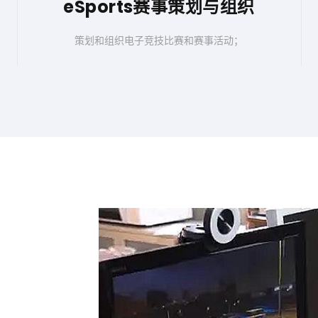
eSports赛事策划与组织
策划和组织电子竞技比赛和赛事活动；