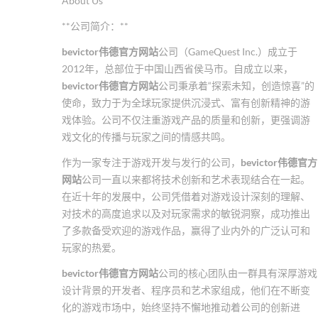
About Us
**公司简介：**
bevictor伟德官方网站
公司（GameQuest Inc.）成立于
2012年，总部位于中国山西省侯马市。自成立以来，
bevictor伟德官方网站
公司秉承着“探索未知，创造惊喜”的
使命，致力于为全球玩家提供沉浸式、富有创新精神的游
戏体验。公司不仅注重游戏产品的质量和创新，更强调游
戏文化的传播与玩家之间的情感共鸣。
作为一家专注于游戏开发与发行的公司，
bevictor伟德官方
网站
公司一直以来都将技术创新和艺术表现结合在一起。
在近十年的发展中，公司凭借着对游戏设计深刻的理解、
对技术的高度追求以及对玩家需求的敏锐洞察，成功推出
了多款备受欢迎的游戏作品，赢得了业内外的广泛认可和
玩家的热爱。
bevictor伟德官方网站
公司的核心团队由一群具有深厚游戏
设计背景的开发者、程序员和艺术家组成，他们在不断变
化的游戏市场中，始终坚持不懈地推动着公司的创新进